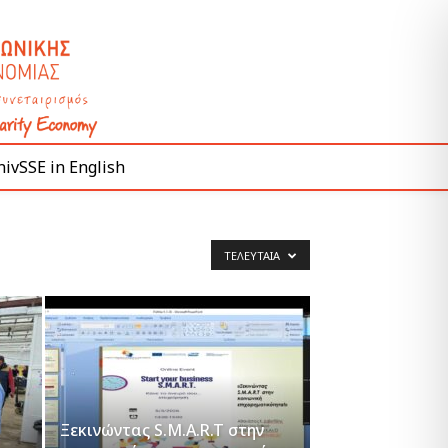
ivSSE in English
ΤΕΛΕΥΤΑΊΑ
Ξεκινώντας S.M.A.R.T στην