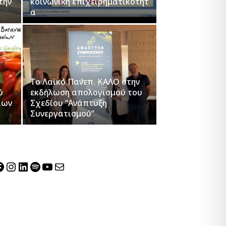
την
κοινωνική επιχειρηματικότητ
α
Το Λαϊκό Πανεπ. ΚΑΛΟ στην
ύ
εκδήλωση απολογισμού του
ίων
Σχεδίου “Ανάπτυξη
Συνεργατισμού”
acebook
Instagram
Linkedin
Spotify
YouTube
Mail