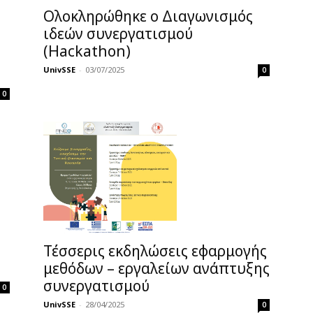
Ολοκληρώθηκε ο Διαγωνισμός
ιδεών συνεργατισμού
(Hackathon)
UnivSSE
-
03/07/2025
0
0
Τέσσερις εκδηλώσεις εφαρμογής
μεθόδων – εργαλείων ανάπτυξης
συνεργατισμού
0
UnivSSE
-
28/04/2025
0