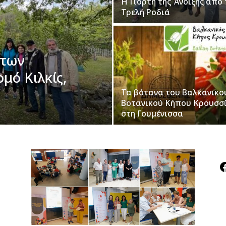
Η Γιορτή της Άνοιξης από 
Τρελή Ροδιά
ήτων
μό Κιλκίς,
Τα βότανα του Βαλκανικο
Βοτανικού Κήπου Κρουσσ
στη Γουμένισσα
F