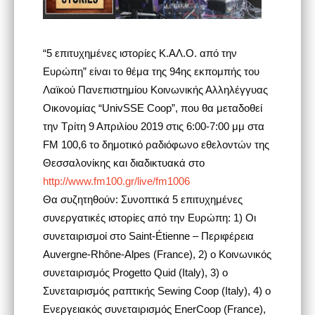
“5 επιτυχημένες ιστορίες Κ.ΑΛ.Ο. από την
Ευρώπη” είναι το θέμα της 94ης εκπομπής του
Λαϊκού Πανεπιστημίου Κοινωνικής Αλληλέγγυας
Οικονομίας “UnivSSE Coop”, που θα μεταδοθεί
την Τρίτη 9 Απριλίου 2019 στις 6:00-7:00 μμ στα
FM 100,6 το δημοτικό ραδιόφωνο εθελοντών της
Θεσσαλονίκης και διαδικτυακά στο
http://www.fm100.gr/live/fm1006
Θα συζητηθούν: Συνοπτικά 5 επιτυχημένες
συνεργατικές ιστορίες από την Ευρώπη: 1) Οι
συνεταιρισμοί στο Saint-Étienne – Περιφέρεια
Auvergne-Rhône-Alpes (France), 2) ο Κοινωνικός
συνεταιρισμός Progetto Quid (Italy), 3) ο
Συνεταιρισμός ραπτικής Sewing Coop (Italy), 4) ο
Ενεργειακός συνεταιρισμός EnerCoop (France),