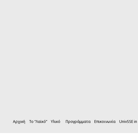
Αρχική
Το “Λαϊκό”
Υλικό
Προγράμματα
Επικοινωνία
UnivSSE in