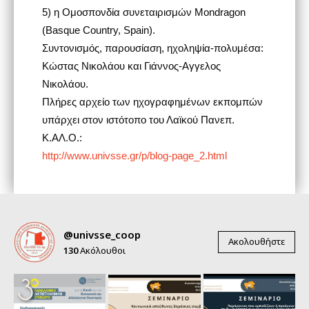
5) η Ομοσπονδία συνεταιρισμών Mondragon
(Basque Country, Spain).
Συντονισμός, παρουσίαση, ηχοληψία-πολυμέσα:
Κώστας Νικολάου και Γιάννος-Αγγελος
Νικολάου.
Πλήρες αρχείο των ηχογραφημένων εκπομπών
υπάρχει στον ιστότοπο του Λαϊκού Πανεπ.
Κ.ΑΛ.Ο.:
http://www.univsse.gr/p/blog-page_2.html
@univsse_coop
Ακολουθήστε
130
Ακόλουθοι