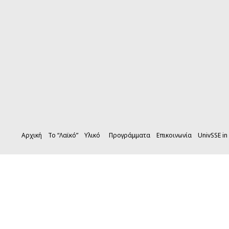
Αρχική
Το “Λαϊκό”
Υλικό
Προγράμματα
Επικοινωνία
UnivSSE in