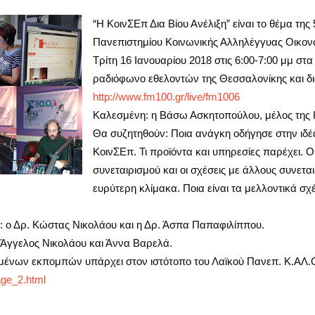
“Η ΚοινΣΕπ Δια Βίου Ανέλιξη” είναι το θέμα τη
Πανεπιστημίου Κοινωνικής Αλληλέγγυας Οικονο
Τρίτη 16 Ιανουαρίου 2018 στις 6:00-7:00 μμ στα
ραδιόφωνο εθελοντών της Θεσσαλονίκης και δι
http://www.fm100.gr/live/fm1006
Καλεσμένη: η Βάσω Ασκητοπούλου, μέλος της Κ
Θα συζητηθούν: Ποια ανάγκη οδήγησε στην ιδέα
ΚοινΣΕπ. Τι προϊόντα και υπηρεσίες παρέχει. Ο
συνεταιρισμού και οι σχέσεις με άλλους συνετα
ευρύτερη κλίμακα. Ποια είναι τα μελλοντικά σχέ
: ο Δρ. Κώστας Νικολάου και η Δρ. Άσπα Παπαφιλίππου.
Άγγελος Νικολάου και Άννα Βαρελά.
ένων εκπομπών υπάρχει στον ιστότοπο του Λαϊκού Πανεπ. Κ.ΑΛ.Ο
age_2.html