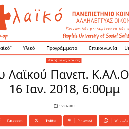
Λαϊκό”
Υλικό
Προγράμματα
Επικοινωνία
Un
Ραδιοφωνικές εκπομπές
 Λαϊκού Πανεπ. Κ.ΑΛ.Ο
16 Ιαν. 2018, 6:00μμ
15/01/2018
Facebook
Twitter
Pinterest
WhatsAp