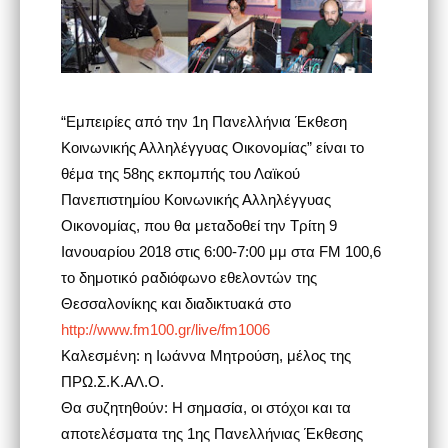
“Εμπειρίες από την 1η Πανελλήνια Έκθεση
Κοινωνικής Αλληλέγγυας Οικονομίας” είναι το
θέμα της 58ης εκπομπής του Λαϊκού
Πανεπιστημίου Κοινωνικής Αλληλέγγυας
Οικονομίας, που θα μεταδοθεί την Τρίτη 9
Ιανουαρίου 2018 στις 6:00-7:00 μμ στα FM 100,6
το δημοτικό ραδιόφωνο εθελοντών της
Θεσσαλονίκης και διαδικτυακά στο
http://www.fm100.gr/live/fm1006
Καλεσμένη: η Ιωάννα Μητρούση, μέλος της
ΠΡΩ.Σ.Κ.ΑΛ.Ο.
Θα συζητηθούν: Η σημασία, οι στόχοι και τα
αποτελέσματα της 1ης Πανελλήνιας Έκθεσης