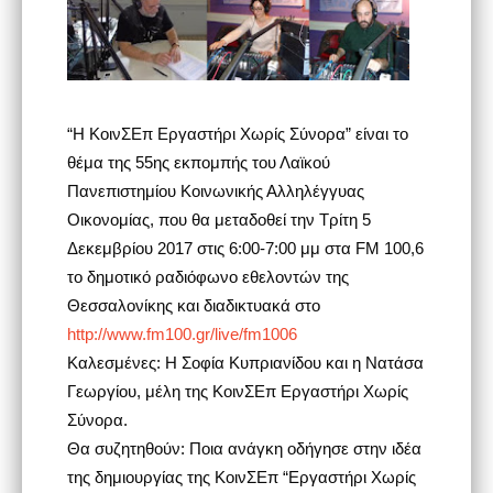
“Η ΚοινΣΕπ Εργαστήρι Χωρίς Σύνορα” είναι το
θέμα της 55ης εκπομπής του Λαϊκού
Πανεπιστημίου Κοινωνικής Αλληλέγγυας
Οικονομίας, που θα μεταδοθεί την Τρίτη 5
Δεκεμβρίου 2017 στις 6:00-7:00 μμ στα FM 100,6
το δημοτικό ραδιόφωνο εθελοντών της
Θεσσαλονίκης και διαδικτυακά στο
http://www.fm100.gr/live/fm1006
Καλεσμένες: Η Σοφία Κυπριανίδου και η Νατάσα
Γεωργίου, μέλη της ΚοινΣΕπ Εργαστήρι Χωρίς
Σύνορα.
Θα συζητηθούν: Ποια ανάγκη οδήγησε στην ιδέα
της δημιουργίας της ΚοινΣΕπ “Εργαστήρι Χωρίς