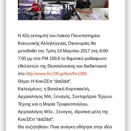
Η 42η εκπομπή του Λαϊκού Πανεπιστημίου
Κοινωνικής Αλληλέγγυας Οικονομίας θα
μεταδοθεί την Τρίτη 14 Μαρτίου 2017 στις 6:00-
7:00 μμ στα FM 100,6 το δημοτικό ραδιόφωνο
εθελοντών της Θεσσαλονίκης και διαδικτυακά
στο
http://www.fm100.gr/live/fm1006
Θέμα: Η ΚοινΣΕπ “dot2dot”.
Καλεσμένες: η Βασιλική Καρτσιακλή,
Αρχαιολόγος ΜΑ, Ξεναγός, Συντηρήτρια ‘Εργων
Τέχνης και η Μαρία Τρυφινοπούλου,
Αρχαιολόγος MSc, Ξεναγός, ιδρυτικά μέλη της
ΚοινΣΕπ “dot2dot”.
Θα συζητηθούν: Ποια ανάγκη οδήγησε στην ιδέα