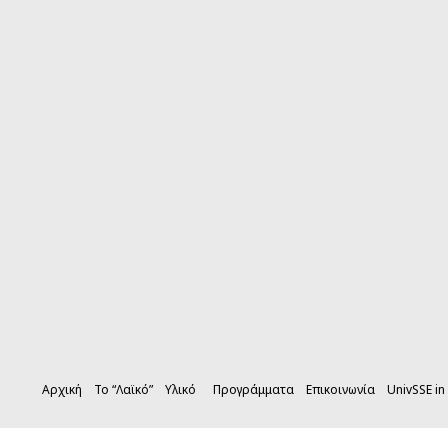
Αρχική
Το “Λαϊκό”
Υλικό
Προγράμματα
Επικοινωνία
UnivSSE in