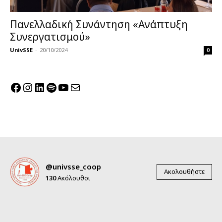
Πανελλαδική Συνάντηση «Ανάπτυξη
Συνεργατισμού»
UnivSSE
-
20/10/2024
0
Facebook
Instagram
Linkedin
Spotify
YouTube
Mail
@univsse_coop
Ακολουθήστε
130
Ακόλουθοι