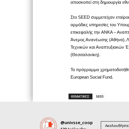
αποσκοπεί στη δημιουργία εθ
Στο SEED συμμετείχαν εταίροι
αρμόδιες υπηρεσίες του Υπουργ
επικεφαλής την ΑΝΚΑ – Αναπτ
Άνεμος Ανανέωσης (Αθήνα), Λ
Τεχνικών και Αναπτυξιακών Έ
(Θεσσαλονίκη).
Το πρόγραμμα χρηματοδοτήθηκε
European Social Fund.
ΘΕΜΑΤΙΚΕΣ:
SEED
@univsse_coop
Ακολουθήστε