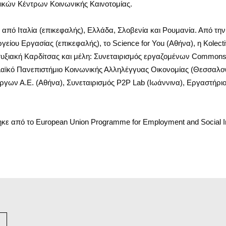
νικών Κέντρων Κοινωνικής Καινοτομίας.
 από Ιταλία (επικεφαλής), Ελλάδα, Σλοβενία και Ρουμανία. Από τη
είου Εργασίας (επικεφαλής), το Science for You (Αθήνα), η Kolecti
υξιακή Καρδίτσας και μέλη: Συνεταιρισμός εργαζομένων Commons
αϊκό Πανεπιστήμιο Κοινωνικής Αλληλέγγυας Οικονομίας (Θεσσαλον
ργων Α.Ε. (Αθήνα), Συνεταιρισμός P2P Lab (Ιωάννινα), Εργαστήρ
 από το European Union Programme for Employment and Social Inn