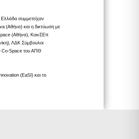
ν Ελλάδα συμμετείχαν
va (Αθήνα) και η δικτύωση με
pace (Αθήνα), ΚοινΣΕπ
ίκη), ΛΔΚ Σύμβουλοι
ιο Co-Space του ΑΠΘ
ovation (EaSI) και το