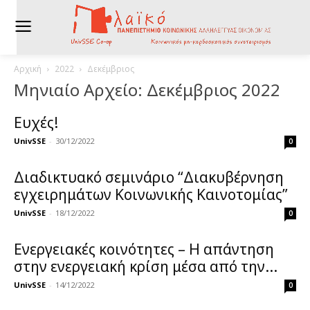
Αρχική
2022
Δεκέμβριος
Μηνιαίο Αρχείο: Δεκέμβριος 2022
Ευχές!
UnivSSE
-
30/12/2022
0
Διαδικτυακό σεμινάριο “Διακυβέρνηση
εγχειρημάτων Κοινωνικής Καινοτομίας”
UnivSSE
-
18/12/2022
0
Ενεργειακές κοινότητες – Η απάντηση
στην ενεργειακή κρίση μέσα από την...
UnivSSE
-
14/12/2022
0