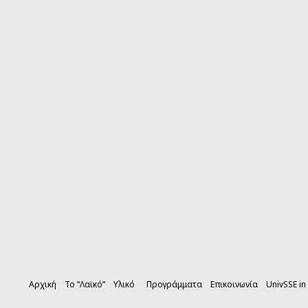
Αρχική
Το “Λαϊκό”
Υλικό
Προγράμματα
Επικοινωνία
UnivSSE in