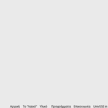
Αρχική
Το “Λαϊκό”
Υλικό
Προγράμματα
Επικοινωνία
UnivSSE in