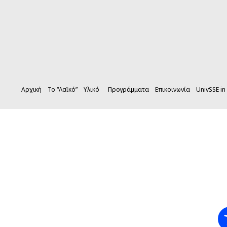
Αρχική
Το “Λαϊκό”
Υλικό
Προγράμματα
Επικοινωνία
UnivSSE in