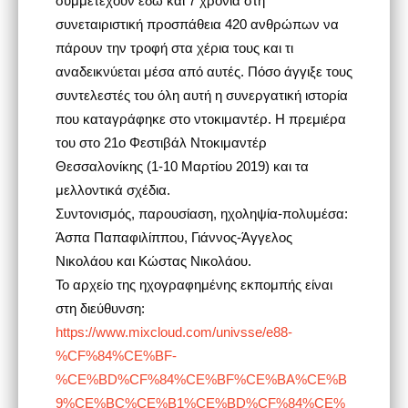
συνεταιριστική προσπάθεια 420 ανθρώπων να
πάρουν την τροφή στα χέρια τους και τι
αναδεικνύεται μέσα από αυτές. Πόσο άγγιξε τους
συντελεστές του όλη αυτή η συνεργατική ιστορία
που καταγράφηκε στο ντοκιμαντέρ. Η πρεμιέρα
του στο 21ο Φεστιβάλ Ντοκιμαντέρ
Θεσσαλονίκης (1-10 Μαρτίου 2019) και τα
μελλοντικά σχέδια.
Συντονισμός, παρουσίαση, ηχοληψία-πολυμέσα:
Άσπα Παπαφιλίππου, Γιάννος-Άγγελος
Νικολάου και Κώστας Νικολάου.
Το αρχείο της ηχογραφημένης εκπομπής είναι
στη διεύθυνση:
https://www.mixcloud.com/univsse/e88-
%CF%84%CE%BF-
%CE%BD%CF%84%CE%BF%CE%BA%CE%B
9%CE%BC%CE%B1%CE%BD%CF%84%CE%