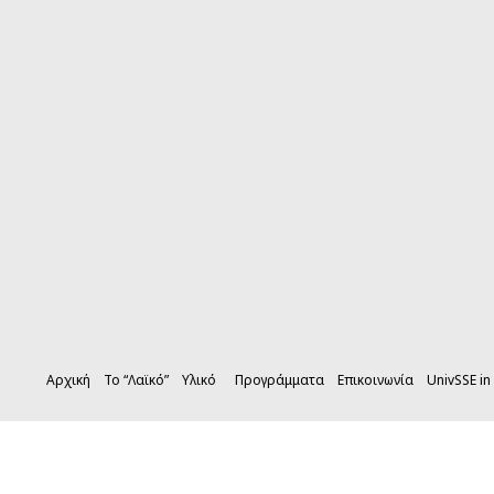
Αρχική
Το “Λαϊκό”
Υλικό
Προγράμματα
Επικοινωνία
UnivSSE in