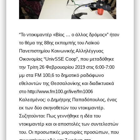
“Το ντοκιμαντέρ «Βίος … ο άλλος δρόμος»” ήταν
το θέμα της 88ης εκπομπής του Λαϊκού
Πανεπιστημίου Κοινωνικής Αλληλέγγυας
Οικονομίας “UnivSSE Coop”, που μεταδόθηκε
την Τρίτη 26 Φεβρουαρίου 2019 στις 6:00-7:00
μμ στα FM 100,6 το δημοτικό ραδιόφωνο
εθελοντών της Θεσσαλονίκης και διαδικτυακά
στο http://www.fm100.gr/live/fm1006
Καλεσμένος: ο Δημήτρης Παπαδόπουλος, ένας
εκ των δύο σκηνοθετών του ντοκιμαντέρ.
Συζητούνται: Πως γεννήθηκε η ιδέα του
ντοκιμαντέρ και οι αποστολές των συντελεστών
του. Οι προσωπικές μαρτυρίες προσώπων, που
συμμετέχουν εδώ και 7 χρόνια στη