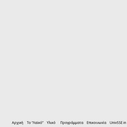
Αρχική
Το “Λαϊκό”
Υλικό
Προγράμματα
Επικοινωνία
UnivSSE in