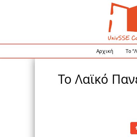
Αρχική
Το “
Το Λαϊκό Παν