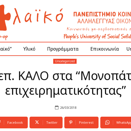
Λαϊκό”
Υλικό
Προγράμματα
Επικοινωνία
Un
Uncategorized
επ. ΚΑΛΟ στα “Μονοπάτ
επιχειρηματικότητας”
26/03/2018
Facebook
Twitter
Pinterest
WhatsAp