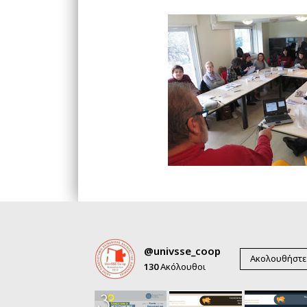
@univsse_coop
Ακολουθήστε
130
Ακόλουθοι