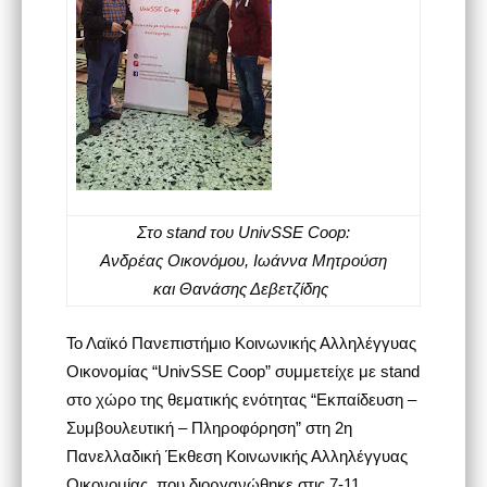
Στο stand του UnivSSE Coop:
Ανδρέας Οικονόμου, Ιωάννα Μητρούση
και Θανάσης Δεβετζίδης
Το Λαϊκό Πανεπιστήμιο Κοινωνικής Αλληλέγγυας
Οικονομίας “UnivSSE Coop” συμμετείχε με stand
στο χώρο της θεματικής ενότητας “Εκπαίδευση –
Συμβουλευτική – Πληροφόρηση” στη 2η
Πανελλαδική Έκθεση Κοινωνικής Αλληλέγγυας
Οικονομίας, που διοργανώθηκε στις 7-11