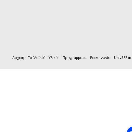
Αρχική
Το “Λαϊκό”
Υλικό
Προγράμματα
Επικοινωνία
UnivSSE in