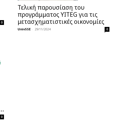
Τελική παρουσίαση του
προγράμματος YITEG για τις
μετασχηματιστικές οικονομίες
0
UnivSSE
-
29/11/2024
0
..
0