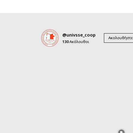
@univsse_coop
Ακολουθήστε
130
Ακόλουθοι