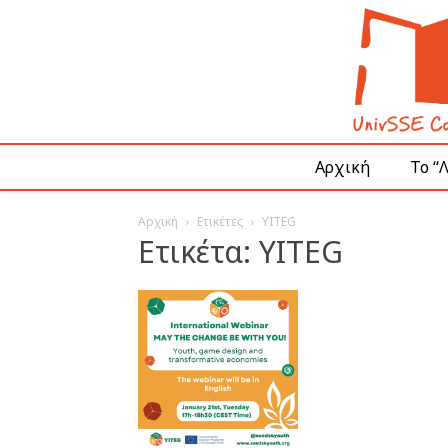
Αρχική
Το “
Αρχική
Ετικέτες
YITEG
Ετικέτα: YITEG