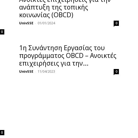
ανάπτυξη της τοπικής
κοινωνίας (OBCD)
UnivSSE
-
01/01/2024
0
0
1η Συνάντηση Εργασίας του
προγράμματος OBCD – Ανοικτές
επιχειρήσεις για την...
UnivSSE
-
11/04/2023
0
0