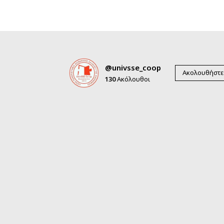
@univsse_coop
Ακολουθήστε
130
Ακόλουθοι