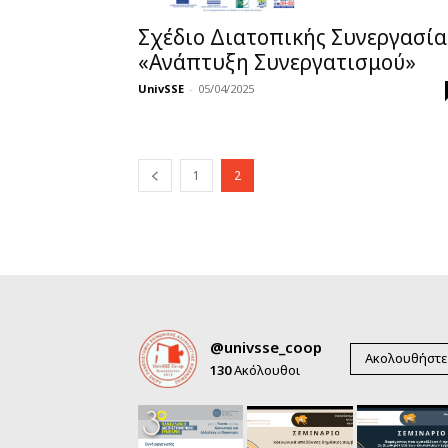
Σχέδιο Διατοπικής Συνεργασία
«Ανάπτυξη Συνεργατισμού»
UnivSSE
-
05/04/2025
1
2
@univsse_coop
Ακολουθήστε
130
Ακόλουθοι