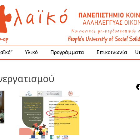
Λαϊκό”
Υλικό
Προγράμματα
Επικοινωνία
Un
υνεργατισμού
F