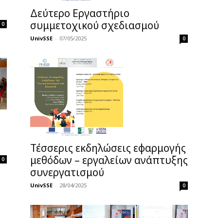
Δεύτερο Εργαστήριο
συμμετοχικού σχεδιασμού
0
UnivSSE
-
07/05/2025
0
Τέσσερις εκδηλώσεις εφαρμογής
μεθόδων – εργαλείων ανάπτυξης
0
συνεργατισμού
UnivSSE
-
28/04/2025
0