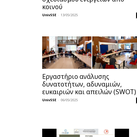
κοινού
UnivSSE
-
13/05/2025
Εργαστήριο ανάλυσης
δυνατοτήτων, αδυναμιών,
ευκαιριών και απειλών (SWOT)
UnivSSE
-
06/05/2025