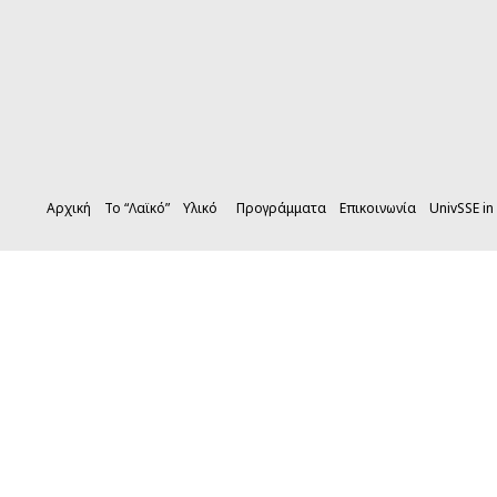
Αρχική
Το “Λαϊκό”
Υλικό
Προγράμματα
Επικοινωνία
UnivSSE in