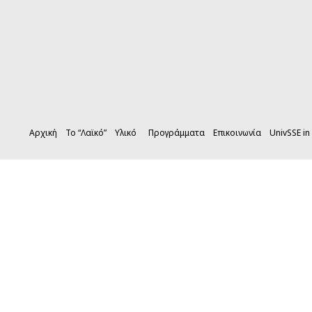
Αρχική
Το “Λαϊκό”
Υλικό
Προγράμματα
Επικοινωνία
UnivSSE in