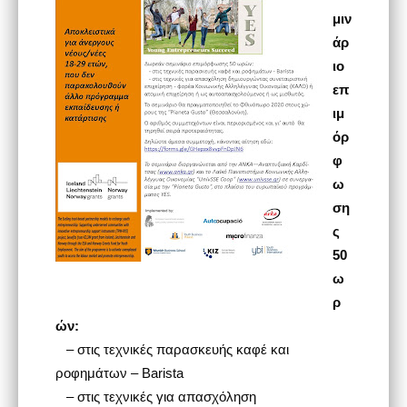
μιν
άρ
ιο
επ
ιμ
όρ
φ
ω
ση
ς
50
ω
ρ
ών:
– στις τεχνικές παρασκευής καφέ και
ροφημάτων – Barista
– στις τεχνικές για απασχόληση