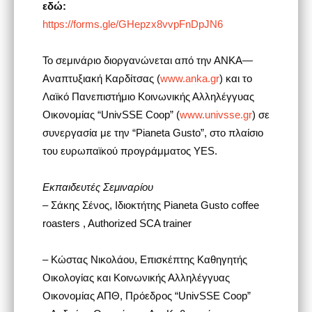
εδώ:
https://forms.gle/GHepzx8vvpFnDpJN6
Το σεμινάριο διοργανώνεται από την ΑΝΚΑ—
Αναπτυξιακή Καρδίτσας (
www.anka.gr
) και το
Λαϊκό Πανεπιστήμιο Κοινωνικής Αλληλέγγυας
Οικονομίας “UnivSSE Coop” (
www.univsse.gr
) σε
συνεργασία με την “Pianeta Gusto”, στο πλαίσιο
του ευρωπαϊκού προγράμματος YES.
Εκπαιδευτές Σεμιναρίου
– Σάκης Σένος, Ιδιοκτήτης Pianeta Gusto coffee
roasters , Authorized SCA trainer
– Κώστας Νικολάου, Επισκέπτης Καθηγητής
Οικολογίας και Κοινωνικής Αλληλέγγυας
Οικονομίας ΑΠΘ, Πρόεδρος “UnivSSE Coop”