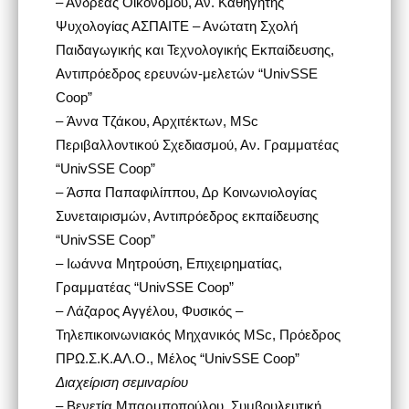
– Ανδρέας Οικονόμου, Αν. Καθηγητής
Ψυχολογίας ΑΣΠΑΙΤΕ – Ανώτατη Σχολή
Παιδαγωγικής και Τεχνολογικής Εκπαίδευσης,
Αντιπρόεδρος ερευνών-μελετών “UnivSSE
Coop”
– Άννα Τζάκου, Αρχιτέκτων, MSc
Περιβαλλοντικού Σχεδιασμού, Αν. Γραμματέας
“UnivSSE Coop”
– Άσπα Παπαφιλίππου, Δρ Κοινωνιολογίας
Συνεταιρισμών, Αντιπρόεδρος εκπαίδευσης
“UnivSSE Coop”
– Ιωάννα Μητρούση, Επιχειρηματίας,
Γραμματέας “UnivSSE Coop”
– Λάζαρος Αγγέλου, Φυσικός –
Τηλεπικοινωνιακός Μηχανικός MSc, Πρόεδρος
ΠΡΩ.Σ.Κ.ΑΛ.Ο., Μέλος “UnivSSE Coop”
Διαχείριση σεμιναρίου
– Βενετία Μπαρμποπούλου, Συμβουλευτική