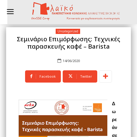
Uncategorized
Σεμινάριο Επιμόρφωσης: Τεχνικές
παρασκευής καφέ – Barista
14/06/2020
Facebook
Twitter
Δ
ω
ρε
άν
σε