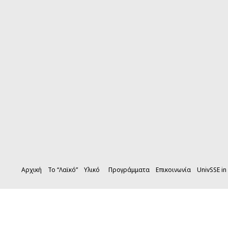
Αρχική
Το “Λαϊκό”
Υλικό
Προγράμματα
Επικοινωνία
UnivSSE in