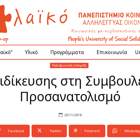
Λαϊκό”
Υλικό
Προγράμματα
Επικοινωνία
Un
Ραδιοφωνικές εκπομπές
δίκευσης στη Συμβουλε
Προσανατολισμό
20/11/2018
Facebook
Twitter
Pinterest
WhatsAp