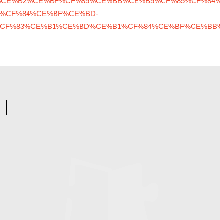
%CE%B2%CE%BF%CF%85%CE%BB%CE%B5%CF%85%CF%84
%CF%84%CE%BF%CE%BD-
%CF%83%CE%B1%CE%BD%CE%B1%CF%84%CE%BF%CE%BB