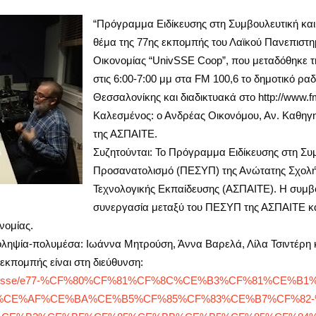
“Πρόγραμμα Ειδίκευσης στη Συμβουλευτική και
θέμα της 77ης εκπομπής του Λαϊκού Πανεπιστη
Οικονομίας “UnivSSE Coop”, που μεταδόθηκε τ
στις 6:00-7:00 μμ στα FM 100,6 το δημοτικό ρ
Θεσσαλονίκης και διαδικτυακά στο http://www.f
Καλεσμένος: ο Ανδρέας Οικονόμου, Αν. Καθηγ
της ΑΣΠΑΙΤΕ.
Συζητούνται: Το Πρόγραμμα Ειδίκευσης στη Συμ
Προσανατολισμό (ΠΕΣΥΠ) της Ανώτατης Σχολή
Τεχνολογικής Εκπαίδευσης (ΑΣΠΑΙΤΕ). Η συμ
συνεργασία μεταξύ του ΠΕΣΥΠ της ΑΣΠΑΙΤΕ κα
νομίας.
οληψία-πολυμέσα: Ιωάννα Μητρούση, Άννα Βαρελά, Λίλα Τσιντέρη 
εκπομπής είναι στη διεύθυνση:
om/univsse/e77-%CF%80%CF%81%CF%8C%CE%B3%CF%81%CE
CE%AF%CE%BA%CE%B5%CF%85%CF%83%CE%B7%CF%82-