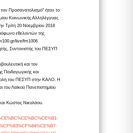
 τον Προσανατολισμό” ήταν το
μίου Κοινωνικής Αλληλέγγυας
ην Τρίτη 20 Νοεμβρίου 2018
αδιόφωνο εθελοντών της
m100.gr/live/fm1006
ητής, Συντονιστής του ΠΕΣΥΠ
βουλευτική και τον
ς Παιδαγωγικής και
βολή του ΠΕΣΥΠ στην ΚΑΛΟ. Η
ι του Λαϊκού Πανεπιστημίου
και Κώστας Νικολάου.
%B1%CE%BC%CE%BC%CE%B1-
%CF%83%CF%84%CE%B7-