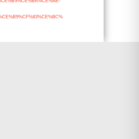
%CE%B9%CE%BA%CE%AE-
%CE%B9%CF%83%CE%BC%