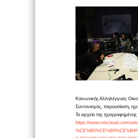
Κοινωνικής Αλληλέγγυας Οικο
Συντονισμός, παρουσίαση, ηχ
Το αρχείο της ηχογραφημένης 
https://www.mixcloud.c
%CE%B5%CE%B9%CE%B4%