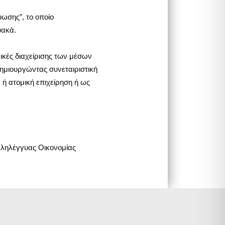
ωσης”, το οποίο
υακά.
ικές διαχείρισης των μέσων
δημιουργώντας συνεταιριστική
ή ατομική επιχείρηση ή ως
λληλέγγυας Οικονομίας