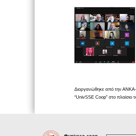
Διοργανώθηκε από την ΑΝΚΑ—Α
“UnivSSE Coop” στο πλαίσιο
@univsse_coop