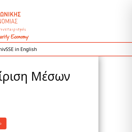
ivSSE in English
είριση Μέσων
p