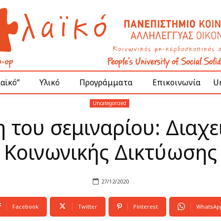
Λαϊκό”
Υλικό
Προγράμματα
Επικοινωνία
Un
Uncategorized
του σεμιναρίου: Διαχ
Κοινωνικής Δικτύωσης
27/12/2020
Facebook
Twitter
Pinterest
WhatsAp