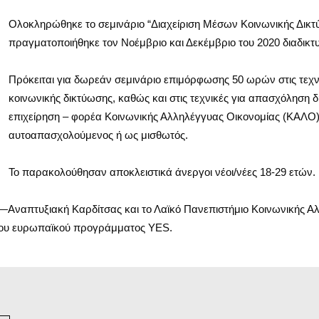
Ολοκληρώθηκε το σεμινάριο “Διαχείριση Μέσων Κοινωνικής Δικτύ
πραγματοποιήθηκε τον Νοέμβριο και Δεκέμβριο του 2020 διαδικτ
Πρόκειται για δωρεάν σεμινάριο επιμόρφωσης 50 ωρών στις τεχν
κοινωνικής δικτύωσης, καθώς και στις τεχνικές για απασχόληση 
επιχείρηση – φορέα Κοινωνικής Αλληλέγγυας Οικονομίας (ΚΑΛΟ) 
αυτοαπασχολούμενος ή ως μισθωτός.
Το παρακολούθησαν αποκλειστικά άνεργοι νέοι/νέες 18-29 ετών.
ναπτυξιακή Καρδίτσας και το Λαϊκό Πανεπιστήμιο Κοινωνικής Α
 του ευρωπαϊκού προγράμματος YES.