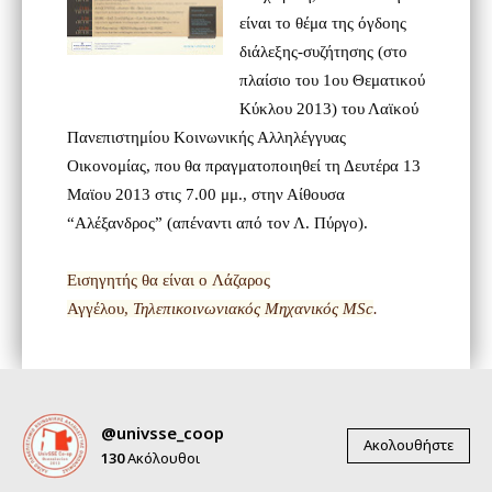
είναι το θέμα της όγδοης
διάλεξης-συζήτησης (στο
πλαίσιο του 1ου Θεματικού
Κύκλου 2013) του Λαϊκού
Πανεπιστημίου Κοινωνικής Αλληλέγγυας
Οικονομίας, που θα πραγματοποιηθεί τη Δευτέρα 13
Μαϊου 2013 στις 7.00 μμ., στην Αίθουσα
“Αλέξανδρος” (απέναντι από τον Λ. Πύργο).
Εισηγητής θα είναι ο
Λάζαρος
Αγγέλου,
Τηλεπικοινωνιακός Μηχανικός MSc
.
@univsse_coop
Ακολουθήστε
130
Ακόλουθοι