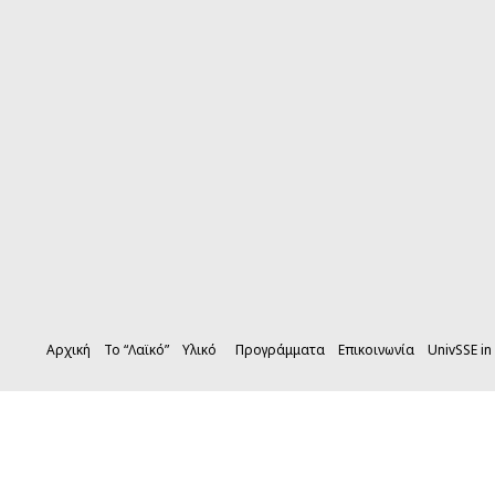
Αρχική
Το “Λαϊκό”
Υλικό
Προγράμματα
Επικοινωνία
UnivSSE in