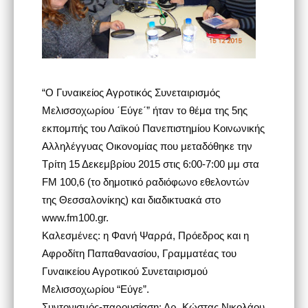
“Ο Γυναικείος Αγροτικός Συνεταιρισμός
Μελισσοχωρίου ΄Εύγε΄” ήταν το θέμα της 5ης
εκπομπής του Λαϊκού Πανεπιστημίου Κοινωνικής
Αλληλέγγυας Οικονομίας που μεταδόθηκε την
Τρίτη 15 Δεκεμβρίου 2015 στις 6:00-7:00 μμ στα
FM 100,6 (το δημοτικό ραδιόφωνο εθελοντών
της Θεσσαλονίκης) και διαδικτυακά στο
www.fm100.gr.
Καλεσμένες: η Φανή Ψαρρά, Πρόεδρος και η
Αφροδίτη Παπαθανασίου, Γραμματέας του
Γυναικείου Αγροτικού Συνεταιρισμού
Μελισσοχωρίου “Εύγε”.
Συντονισμός-παρουσίαση: Δρ. Κώστας Νικολάου