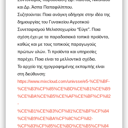
και Δρ. Άσπα Παπαφιλίππου.
Συζητούνται: Ποια ανάγκη οδήγησε στην ιδέα της
δημιουργίας του Γυναικείου Αγροτικού
Συνεταιρισμού Μελισσοχωρίου “Εύγε”. Ποια
σχέση έχει με τα παραδοσιακά τοπικά προϊόντα,
καθώς και με τους τοπικούς παραγωγούς
πρώτων υλών. Τι προϊόντα και υπηρεσίες
παρέχει. Ποια είναι τα μελλοντικά σχέδια.
Το αρχείο της ηχογραφημένης εκπομπής είναι
στη διεύθυνση:
https://www.mixcloud.com/univsse/e5-%CE%BF-
%CE%B3%CF%85%CE%BD%CE%B1%CE%B9
%CE%BA%CE%B5%CE%AF%CE%BF%CF%82
-
%CE%B1%CE%B3%CF%81%CE%BF%CF%84
%CE%B9%CE%BA%CF%8C%CF%82-
%CF%83%CF%85%CE%BD%CE%B5%CF%84