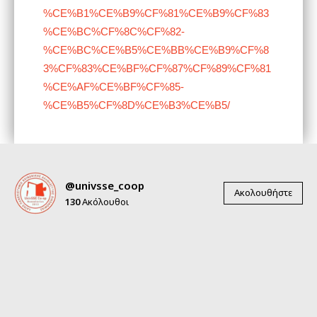
%CE%B1%CE%B9%CF%81%CE%B9%CF%83
%CE%BC%CF%8C%CF%82-
%CE%BC%CE%B5%CE%BB%CE%B9%CF%8
3%CF%83%CE%BF%CF%87%CF%89%CF%81
%CE%AF%CE%BF%CF%85-
%CE%B5%CF%8D%CE%B3%CE%B5/
@univsse_coop
Ακολουθήστε
130
Ακόλουθοι