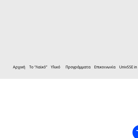
Αρχική
Το “Λαϊκό”
Υλικό
Προγράμματα
Επικοινωνία
UnivSSE in