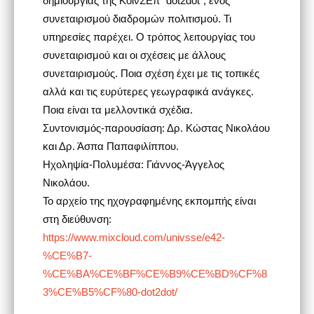
συνεταιρισμού διαδρομών πολιτισμού. Τι
υπηρεσίες παρέχει. Ο τρόπος λειτουργίας του
συνεταιρισμού και οι σχέσεις με άλλους
συνεταιρισμούς. Ποια σχέση έχει με τις τοπικές
αλλά και τις ευρύτερες γεωγραφικά ανάγκες.
Ποια είναι τα μελλοντικά σχέδια.
Συντονισμός-παρουσίαση: Δρ. Κώστας Νικολάου
και Δρ. Άσπα Παπαφιλίππου.
Ηχοληψία-Πολυμέσα: Γιάννος-Άγγελος
Νικολάου.
Το αρχείο της ηχογραφημένης εκπομπής είναι
στη διεύθυνση:
https://www.mixcloud.com/univsse/e42-
%CE%B7-
%CE%BA%CE%BF%CE%B9%CE%BD%CF%8
3%CE%B5%CF%80-dot2dot/