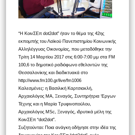
“Η ΚοινΣΕπ dot2dot” ήταν το θέμα της 42ης
εκπομπής του Λαϊκού Πανεπιστημίου Κοινωνικής
Αλληλέγγυας Οικονομίας, που μεταδόθηκε την
Τρίτη 14 Μαρτίου 2017 στις 6:00-7:00 μμ στα FM
100,6 το δημοτικό ραδιόφωνο εθελοντών της
Θεσσαλονίκης και διαδικτυακά στο
http://www.fm100.gr/live/fm1006
Καλεσμένες: η Βασιλική Καρτσιακλή,
Αρχαιολόγος ΜΑ, Ξεναγός, Συντηρήτρια ‘Εργων
Τέχνης και η Μαρία Τρυφινοπούλου,
Αρχαιολόγος MSc, Ξεναγός, ιδρυτικά μέλη της
ΚοινΣΕπ “dot2dot”.
Συζητούνται: Ποια ανάγκη οδήγησε στην ιδέα της
δημιουργίας της ΚοινΣΕπ “dot2dot”, ενός