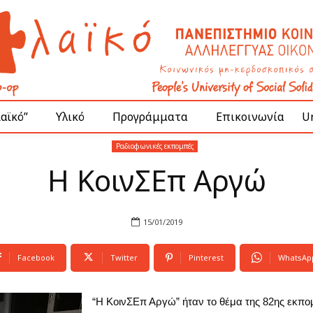
Λαϊκό”
Υλικό
Προγράμματα
Επικοινωνία
Un
Ραδιοφωνικές εκπομπές
Η ΚοινΣΕπ Αργώ
15/01/2019
Facebook
Twitter
Pinterest
WhatsAp
“Η ΚοινΣΕπ Αργώ” ήταν το θέμα της 82ης εκπο