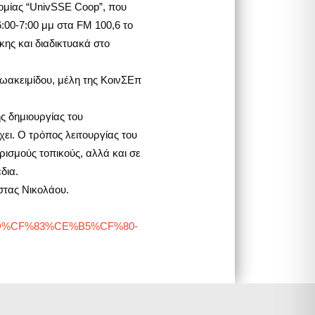
ομίας “UnivSSE Coop”, που
6:00-7:00 μμ στα FM 100,6 το
ης και διαδικτυακά στο
Ιωακειμίδου, μέλη της ΚοινΣΕπ
ς δημιουργίας του
χει. Ο τρόπος λειτουργίας του
ιρισμούς τοπικούς, αλλά και σε
δια.
στας Νικολάου.
%BD%CF%83%CE%B5%CF%80-