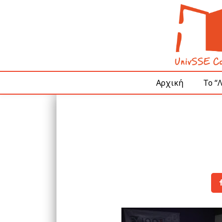
Αρχική
Το “