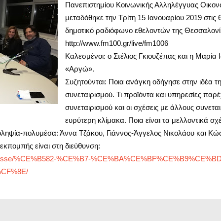
Πανεπιστημίου Κοινωνικής Αλληλέγγυας Οικον
μεταδόθηκε την Τρίτη 15 Ιανουαρίου 2019 στις 
δημοτικό ραδιόφωνο εθελοντών της Θεσσαλονίκ
http://www.fm100.gr/live/fm1006
Καλεσμένοι: ο Στέλιος Γκιουζέπας και η Μαρία 
«Αργώ».
Συζητούνται: Ποια ανάγκη οδήγησε στην ιδέα τη
συνεταιρισμού. Τι προϊόντα και υπηρεσίες παρέ
συνεταιρισμού και οι σχέσεις με άλλους συνετα
ευρύτερη κλίμακα. Ποια είναι τα μελλοντικά σχέ
οληψία-πολυμέσα: Άννα Τζάκου, Γιάννος-Άγγελος Νικολάου και Κώ
εκπομπής είναι στη διεύθυνση:
om/univsse/%CE%B582-%CE%B7-%CE%BA%CE%BF%CE%B9%CE
CF%8E/