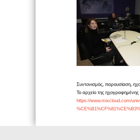
Συντονισμός, παρουσίαση, ηχ
Το αρχείο της ηχογραφημένης 
https://www.mixcloud.c
%CE%B1%CF%81%CE%B3%