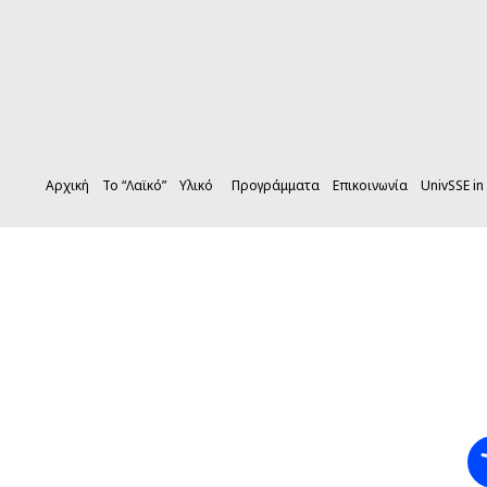
Αρχική
Το “Λαϊκό”
Υλικό
Προγράμματα
Επικοινωνία
UnivSSE in