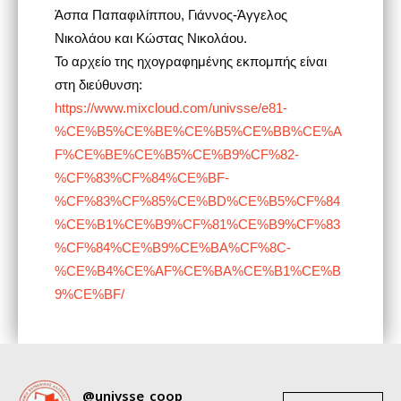
Άσπα Παπαφιλίππου, Γιάννος-Άγγελος
Νικολάου και Κώστας Νικολάου.
Το αρχείο της ηχογραφημένης εκπομπής είναι
στη διεύθυνση:
https://www.mixcloud.com/univsse/e81-
%CE%B5%CE%BE%CE%B5%CE%BB%CE%A
F%CE%BE%CE%B5%CE%B9%CF%82-
%CF%83%CF%84%CE%BF-
%CF%83%CF%85%CE%BD%CE%B5%CF%84
%CE%B1%CE%B9%CF%81%CE%B9%CF%83
%CF%84%CE%B9%CE%BA%CF%8C-
%CE%B4%CE%AF%CE%BA%CE%B1%CE%B
9%CE%BF/
@univsse_coop