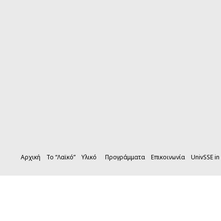
Αρχική
Το “Λαϊκό”
Υλικό
Προγράμματα
Επικοινωνία
UnivSSE in