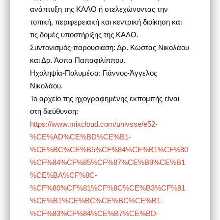
ανάπτυξη της ΚΑΛΟ ή στελεχώνοντας την
τοπική, περιφερειακή και κεντρική διοίκηση και
τις δομές υποστήριξης της ΚΑΛΟ.
Συντονισμός-παρουσίαση: Δρ. Κώστας Νικολάου
και Δρ. Άσπα Παπαφιλίππου.
Ηχοληψία-Πολυμέσα: Γιάννος-Άγγελος
Νικολάου.
Το αρχείο της ηχογραφημένης εκπομπής είναι
στη διεύθυνση:
https://www.mixcloud.com/univsse/e52-
%CE%AD%CE%BD%CE%B1-
%CE%BC%CE%B5%CF%84%CE%B1%CF%80
%CF%84%CF%85%CF%87%CE%B9%CE%B1
%CE%BA%CF%8C-
%CF%80%CF%81%CF%8C%CE%B3%CF%81
%CE%B1%CE%BC%CE%BC%CE%B1-
%CF%83%CF%84%CE%B7%CE%BD-