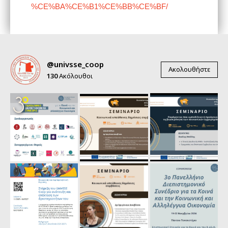
%CE%BA%CE%B1%CE%BB%CE%BF/
@univsse_coop
Ακολουθήστε
130
Ακόλουθοι