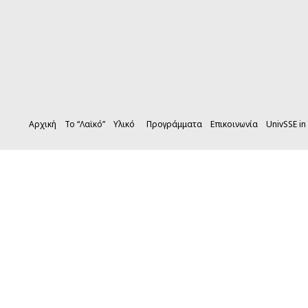
Αρχική
Το “Λαϊκό”
Υλικό
Προγράμματα
Επικοινωνία
UnivSSE in