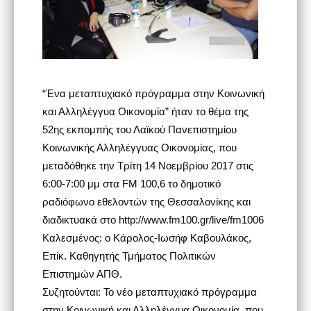
“Ένα μεταπτυχιακό πρόγραμμα στην Κοινωνική
και Αλληλέγγυα Οικονομία” ήταν το θέμα της
52ης εκπομπής του Λαϊκού Πανεπιστημίου
Κοινωνικής Αλληλέγγυας Οικονομίας, που
μεταδόθηκε την Τρίτη 14 Νοεμβρίου 2017 στις
6:00-7:00 μμ στα FM 100,6 το δημοτικό
ραδιόφωνο εθελοντών της Θεσσαλονίκης και
διαδικτυακά στο http://www.fm100.gr/live/fm1006
Καλεσμένος: ο Κάρολος-Ιωσήφ Καβουλάκος,
Επίκ. Καθηγητής Τμήματος Πολιτικών
Επιστημών ΑΠΘ.
Συζητούνται: Το νέο μεταπτυχιακό πρόγραμμα
στην Κοινωνική και Αλληλέγγυα Οικονομία, που