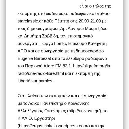
είναι ο τίτλος της
εκπομπής στο διαδικτυακό ραδιοφωνικό σταθμό
starclassic.gr κάθε Πέμπτη στις 20.00-21.00 με
τους δημοσιογράφους Δρ. Αργυρώ Μουμτζίδου
και Δημήτρη Σαββίδη, τον επιστημονικό
συνεργάτη Γιώργο Γριτζά, Επίκουρο Καθηγητή
ΑΠΘ και σε συνεργασία με τη δημοσιογράφο
Eugénie Barbezat από το ελεύθερο ραδιόφωνο
του Παρισιού Aligre FM 93,1. http://aligrefm.org/la-
radio/une-radio-libre.html και η εκπομπή της
Liberté sur paroles.
Στο πλαίσιο των εκπομπών και σε συνεργασία
με το Λαϊκό Πανεπιστήμιο Κοινωνικής
Αλληλέγγυας Οικονομίας (http://univsse.gr/), το
Κ.ΑΛ.Ο. Εργαστήρι
(https://ergastiriokalo.wordpress.com/) και την