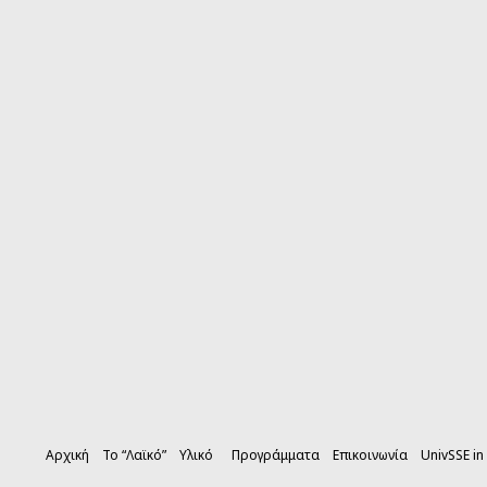
Αρχική
Το “Λαϊκό”
Υλικό
Προγράμματα
Επικοινωνία
UnivSSE in