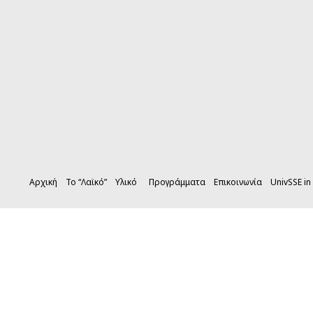
Αρχική
Το “Λαϊκό”
Υλικό
Προγράμματα
Επικοινωνία
UnivSSE in