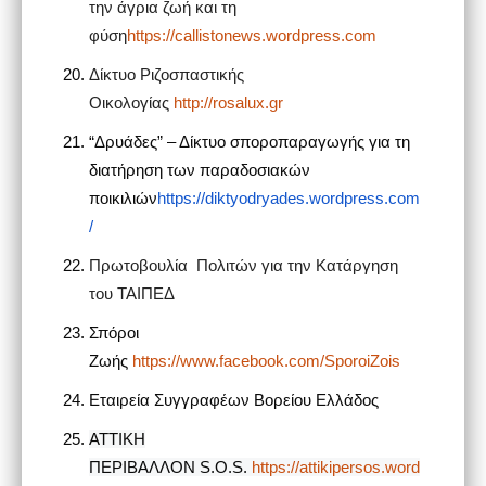
την άγρια ζωή και τη
φύση
https://callistonews.wordpress.com
Δίκτυο Ριζοσπαστικής
Οικολογίας
http://rosalux.gr
“Δρυάδες” – Δίκτυο σποροπαραγωγής για τη
διατήρηση των παραδοσιακών
ποικιλιών
https://diktyodryades.wordpress.com
/
Πρωτοβουλία Πολιτών για την Κατάργηση
του ΤΑΙΠΕΔ
Σπόροι
Ζωής
https://www.facebook.com/SporoiZois
Εταιρεία Συγγραφέων Βορείου Ελλάδος
ΑΤΤΙΚΗ
ΠΕΡΙΒΑΛΛΟΝ
S
.
O
.
S
.
https://attikipersos.word