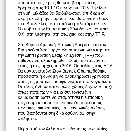
αιτήματά μας, εμείς θα κατέβουμε στους
δρόμους στις 10-17 Οκτωβρίου 2015. Την ίδια
στιγμή, χιλιάδες θα διαδηλώσουν απ’ άκρη σ’
άκρη σε όλη την Ευρώπη, και θα συναντηθούν
στις Βρυξέλλες με σκοπό να μπλοκάρουν τον
Οκτώβριο την Ευρωπαϊκή Σύνοδο, και να πουν
ΟΧΙ στη λιτότητα, στη φτώχεια και στην TTIP.
Στη Βόρεια Αμερική, Λατινική Αμερική, και τον
Ειρηνικό οι λαοί οργανώνονται για να νικήσουν
την Διηπειρωτική Εταιρική Σχέση (TPP) που
πιθανόν να ολοκληρωθεί εντός του τρέχοντος
έτους ή στις αρχές του 2016. Οι πολίτες στις ΗΠΑ
θα συντονιστούν: Στον Barack Obama δόθηκε
πρόσφατα η δύναμη να ολοκληρώσει γρήγορα
αυτές τις μυστικές συμφωνίες από το Κογκρέσο.
Ωστόσο, άνθρωποι σε όλες χώρες έρχονται μαζί
όπως ποτέ πριν για μια συντονισμένη
κλιμάκωση ώστε να σταματήσει η εμπορική
παγκοσμιοποίηση και να οικοδομήσουμε τις
πολιτικές, οικονομικές και κοινωνικές σχέσεις,
που βασίζονται στη δικαιοσύνη, όχι στην
απληστία.
Πέρα από τον Ατλαντικό, είδαμε τις τελευταίες