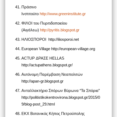
Πράσινο
Ινστιτούτο
http://www.greeninstitute.gr
ΦΙΛΟΙ του Πυριτιδοποιείου
(Αιγάλεω)
http://pyritis.blogspot.gr
ΗΛΙΟΣΠΟΡΟΙ http://iliosporoi.net
European Village http://european-village.org
ACTUP ΔΡΑΣΕ HELLAS
http://actupathens.blogspot.gr/
Αυτόνομη Παρέμβαση Νεαπολιτών
http://apan-gr.blogspot.gr
Ανταλλακτήριο Σπόρων Βύρωνα “Τα Σπόρια”
http://politistikokentrovirona.blogspot.gr/2015/0
9/blog-post_29.html
ΕΚΧ Βοτανικός Κήπος Πετρούπολης