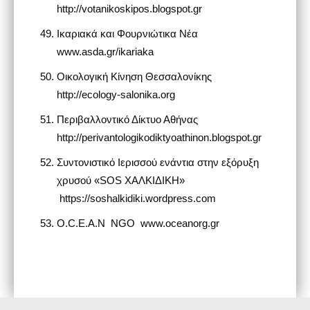
http://votanikoskipos.blogspot.gr
Ικαριακά και Φουρνιώτικα Νέα
www.asda.gr/ikariaka
Οικολογική Κίνηση Θεσσαλονίκης
http://ecology-salonika.org
Περιβαλλοντικό Δίκτυο Αθήνας
http://perivantologikodiktyoathinon.blogspot.gr
Συντονιστικό Ιερισσού ενάντια στην εξόρυξη
χρυσού «SOS ΧΑΛΚΙΔΙΚΗ»
https://soshalkidiki.wordpress.com
O.C.E.A.N NGO www.oceanorg.gr