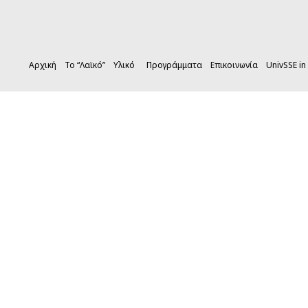
Αρχική
Το “Λαϊκό”
Υλικό
Προγράμματα
Επικοινωνία
UnivSSE in