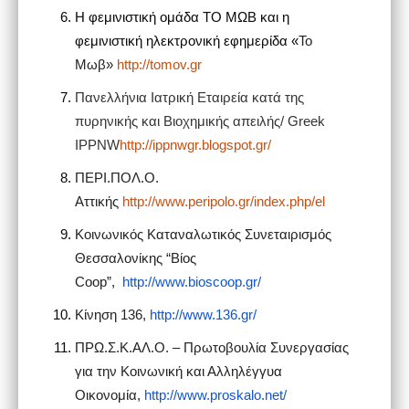
Η φεμινιστική ομάδα ΤΟ ΜΩΒ και η
φεμινιστική ηλεκτρονική εφημερίδα
«
Το
Μωβ»
http://tomov.gr
Πανελλήνια Ιατρική Εταιρεία κατά της
πυρηνικής και Βιοχημικής απειλής/ Greek
IPPNW
http://ippnwgr.blogspot.gr/
ΠΕΡΙ.ΠΟΛ.Ο.
Αττικής
http://www.peripolo.gr/index.php/el
Κοινωνικός Καταναλωτικός Συνεταιρισμός
Θεσσαλονίκης “Βίος
Coop”,
http://www.bioscoop.gr/
Κίνηση 136,
http://www.136.gr/
ΠΡΩ.Σ.Κ.ΑΛ.Ο. – Πρωτοβουλία Συνεργασίας
για την Κοινωνική και Αλληλέγγυα
Οικονομία,
http://www.proskalo.net/