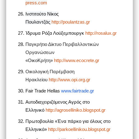
press.com
Ινστιτούτο Νίκος
Πουλαντζάς
http://poulantzas.gr
Ίδρυμα Ρόζα Λούξεμπουργκ
http://rosalux.gr
Παγκρήτιο Δίκτυο Περιβαλλοντικών
Οργανώσεων
«ΟικοΚρήτη»
http://www.ecocrete.gr
Οικολογική Παρέμβαση
Ηρακλείου
http
://
www
.
opi
.
org
.
gr
Fair Trade Hellas
www.fairtrade.gr
Αυτοδιαχειριζόμενος Αγρός στο
Ελληνικό
h
ttp
://
agroselliniko
.
blogspot
.
gr
Πρωτοβουλία «Ένα πάρκο για όλους στο
Ελληνικό»
http
://
parkoellinikou
.
blogspot
.
gr