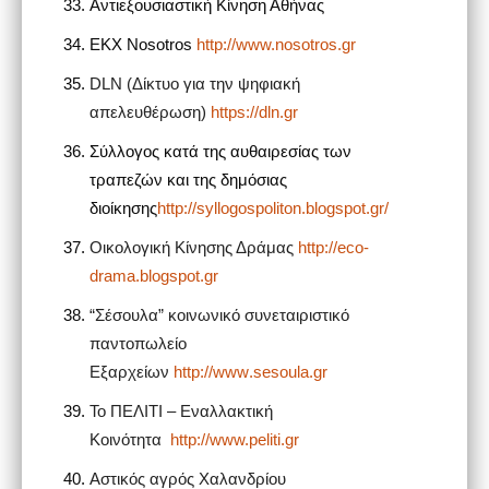
Αντιεξουσιαστική Κίνηση Αθήνας
ΕΚΧ
Nosotros
http://www.nosotros.gr
DLN
(Δίκτυο για την ψηφιακή
απελευθέρωση)
https
://
dln
.
gr
Σύλλογος κατά της αυθαιρεσίας των
τραπεζών και της δημόσιας
διοίκησης
http://syllogospoliton.blogspot.gr/
Οικολογική Κίνησης Δράμας
http://eco-
drama.blogspot.gr
“Σέσουλα” κοινωνικό συνεταιριστικό
παντοπωλείο
Εξαρχείων
http
://
www
.
sesoula
.
gr
To
ΠΕΛΙΤΙ – Εναλλακτική
Κοινότητα
http://www.peliti.gr
Αστικός αγρός Χαλανδρίου