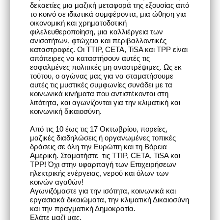
δεκαετίες μια μαζική μεταφορά της εξουσίας από
το κοινό σε ιδιωτικά συμφέροντα, μια ώθηση για
οικονομική και χρηματοδοτική
φιλελευθεροποίηση, μια καλλιέργεια των
ανισοτήτων, φτώχεια και περιβαλλοντικές
καταστροφές. Οι TTIP, CETA, TiSA και TPP είναι
απόπειρες να καταστήσουν αυτές τις
εσφαλμένες πολιτικές μη αναστρέψιμες. Ως εκ
τούτου, ο αγώνας μας για να σταματήσουμε
αυτές τις μυστικές συμφωνίες συνάδει με τα
κοινωνικά κινήματα που αντιστέκονται στη
λιτότητα, και αγωνίζονται για την κλιματική και
κοινωνική δικαιοσύνη.
Από τις 10 έως τις 17 Οκτωβρίου, πορείες,
μαζικές διαδηλώσεις ή οργανωμένες τοπικές
δράσεις σε όλη την Ευρώπη και τη Βόρεια
Αμερική. Σταματήστε τις TTIP, CETA, TiSA και
TPP! Όχι στην υφαρπαγή των Επιχειρήσεων
ηλεκτρικής ενέργειας, νερού και όλων των
κοινών αγαθών!
Αγωνιζόμαστε για την ισότητα, κοινωνικά και
εργασιακά δικαιώματα, την κλιματική Δικαιοσύνη
και την πραγματική Δημοκρατία.
Ελάτε μαζί μας.