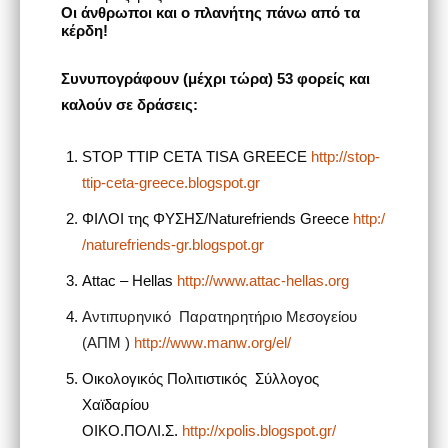
Οι άνθρωποι και ο πλανήτης πάνω από τα
κέρδη!
Συνυπογράφουν (μέχρι τώρα) 53 φορείς και
καλούν σε δράσεις:
STOP
TTIP
CETA
TISA
GREECE
http://stop-
ttip-ceta-greece.blogspot.gr
ΦΙΛΟΙ
της
ΦΥΣΗΣ
/
Naturefriends
Greece
http:/
/naturefriends-gr.blogspot.gr
Attac – Hellas
http://www.attac-hellas.org
Αντιπυρηνικό Παρατηρητήριο Μεσογείου
(ΑΠΜ )
http
://
www
.
manw
.
org
/
el
/
Οικολογικός Πολιτιστικός
Σύλλογος
Χαϊδαρίου
ΟΙΚΟ.ΠΟΛΙ.Σ.
http://xpolis.blogspot.gr/