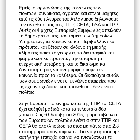
Εμείς, οι οργανώσεις της κοινωνίας των
πολιτών, συνδικάτα, αγρότες και απλοί μαχητές
από τις δύο πλευρές του Ατλαντικού δηλώνουμε
την αντίθεση μας στις TTIP, CETA, TiSA και TPP.
Αυτές οι Φριχτές Εμπορικές Συμφωνίες απειλούν
τη Δημοκρατία μας, τον τομέα των Δημοσίων
Υπηρεσιών, τα Κοινωνικά και Περιβαλλοντικά
πρότυπα, και θέτουν σε κίνδυνο τη μικρής
κλίμακας ποιοτική γεωργία, τα διατροφικά και
φαρμακευτικά πρότυπα, την απαραίτητη
ενεργειακή μετάβαση, και το δικαίωμα και
δυνατότητα μας να αναμορφώσουμε την
κοινωνία προς το καλύτερο. Οι δικαιούχοι αυτών
των συμφωνιών είναι οι μεγάλες εταιρείες που
τις έχουν σχεδιάσει και προωθήσει, δεν είναι οι
πολίτες.
Στην Ευρώπη, το κίνημα κατά της TTIP και CETA
έχει αυξηθεί μαζικά κατά τα τελευταία δύο
χρόνια. Στις 6 Οκτωβρίου 2015, η πρωτοβουλία
των Ευρωπαίων πολιτών ενάντια στην TTIP και
CETA θα ολοκληρώσει το έτος με πάνω από 2.8
εκατομμύρια υπογράφοντες. Για να γιορτάσουμε
αυτήν την επιτυχία και για να ενισχύσουμε τα