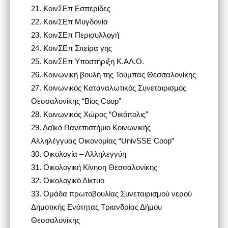
21.
ΚοινΣΕπ Εσπερίδες
22.
ΚοινΣΕπ Μυγδονία
23.
ΚοινΣΕπ Περισυλλογή
24.
ΚοινΣΕπ Σπείρα γης
25.
ΚοινΣΕπ Υποστήριξη Κ.ΑΛ.Ο.
26.
Κοινωνική βουλή της Τούμπας Θεσσαλονίκης
27.
Κοινωνικός Καταναλωτικός Συνεταιρισμός
Θεσσαλονίκης “Βίος Coop”
28.
Κοινωνικός Χώρος “Οικόπολις”
29.
Λαϊκό Πανεπιστήμιο Κοινωνικής
Αλληλέγγυας Οικονομίας “UnivSSE Coop”
30.
Οικολογία – Αλληλεγγύη
31.
Οικολογική Κίνηση Θεσσαλονίκης
32.
Οικολογικό Δίκτυο
33.
Ομάδα πρωτοβουλίας Συνεταιρισμού νερού
Δημοτικής Ενότητας Τριανδρίας Δήμου
Θεσσαλονίκης