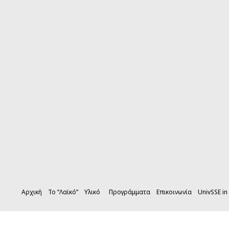
Αρχική
Το “Λαϊκό”
Υλικό
Προγράμματα
Επικοινωνία
UnivSSE in