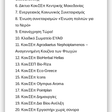
6.
Δίκτυο ΚοινΣΕπ Κεντρικής Μακεδονίας
7.
Ενεργειακός Κοινωνικός Συνεταιρισμός
8.
Ένωση συνεταιρισμών «Ένωση πολιτών για
το Νερό»
9.
Επανάχρηση Τώρα!
10.
Κλαδικό Σωματείο ΕΥΑΘ
11.
ΚοινΣΕπ Agrodiaetus Nephoiptamenos –
Αναγεννημένη Κουζίνα των Φτωχών
12.
ΚοινΣΕπ BioHerbal Hellas
13.
ΚοινΣΕΠ Bio-Riza
14.
ΚοινΣΕπ Eco-Greece
15.
ΚοινΣΕπ Icons
16.
ΚοινΣΕπ Olympus Aroma
17.
ΚοινΣΕπ Pointplan
18.
ΚοινΣΕπ Δημιουργίες
19.
ΚοινΣΕπ Δια Βίου Ανέλιξη
20.
ΚοινΣΕπ Εργαστήρι χωρίς σύνορα