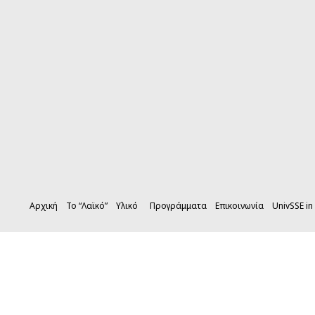
Αρχική
Το “Λαϊκό”
Υλικό
Προγράμματα
Επικοινωνία
UnivSSE in