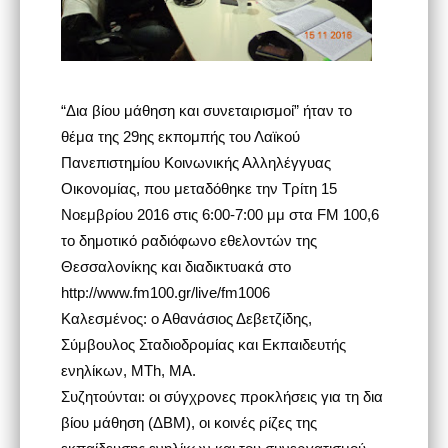
“Δια βίου μάθηση και συνεταιρισμοί” ήταν το
θέμα της 29ης εκπομπής του Λαϊκού
Πανεπιστημίου Κοινωνικής Αλληλέγγυας
Οικονομίας, που μεταδόθηκε την Τρίτη 15
Νοεμβρίου 2016 στις 6:00-7:00 μμ στα FM 100,6
το δημοτικό ραδιόφωνο εθελοντών της
Θεσσαλονίκης και διαδικτυακά στο
http://www.fm100.gr/live/fm1006
Καλεσμένος: ο Αθανάσιος Δεβετζίδης,
Σύμβουλος Σταδιοδρομίας και Εκπαιδευτής
ενηλίκων, ΜTh, MA.
Συζητούνται: οι σύγχρονες προκλήσεις για τη δια
βίου μάθηση (ΔΒΜ), οι κοινές ρίζες της
εκπαίδευσης ενηλίκων και του συνεργατισμού