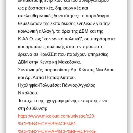
ως ριζοσπαστικές, δημιουργικές και
απελευθερωτικές δυνατότητες: το παράδειγμα
θεμελιωτών της εκπαίδευσης ενηλίκων για την
κοινωνική αλλαγή, τα όρια της ΔΒΜ και της
Κ.ΑΛ.Ο. ως “κοινωνική πολιτική”, συμπεράσματα
και προτάσεις πολιτικής από την πρόσφατη
έρευνα σε ΚοινΣΕπ που παρέχουν υπηρεσίες
ΔΒΜ στην Κεντρική Μακεδονία.
Συντονισμός-παρουσίαση: Δρ. Κώστας Νικολάου
και Δρ. Άσπα Παπαφιλίππου.
Ηχοληψία-Πολυμέσα: Γιάννος-Άγγελος
Νικολάου.
Το αρχείο της ηχογραφημένης εκπομπής είναι
στη διεύθυνση:
https://www.mixcloud.com/univsse/e29-
%CE%B4%CE%B9%CE%B1-
%CE%B2%CE%AF%CE%BF%CF%85-