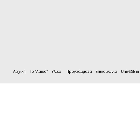
Αρχική
Το “Λαϊκό”
Υλικό
Προγράμματα
Επικοινωνία
UnivSSE in