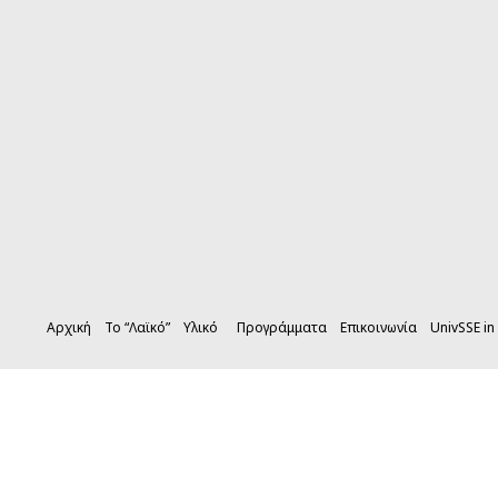
Αρχική
Το “Λαϊκό”
Υλικό
Προγράμματα
Επικοινωνία
UnivSSE in