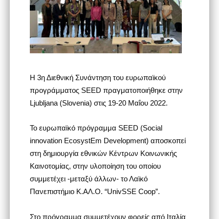
Η 3η Διεθνική Συνάντηση του ευρωπαϊκού
προγράμματος SEED πραγματοποιήθηκε στην
Ljubljana (Slovenia) στις 19-20 Μαΐου 2022.
Το ευρωπαϊκό πρόγραμμα SEED (Social
innovation EcosystEm Development) αποσκοπεί
στη δημιουργία εθνικών Κέντρων Κοινωνικής
Καινοτομίας, στην υλοποίηση του οποίου
συμμετέχει -μεταξύ άλλων- το Λαϊκό
Πανεπιστήμιο Κ.ΑΛ.Ο. “UnivSSE Coop”.
Στο πρόγραμμα συμμετέχουν φορείς από Ιταλία