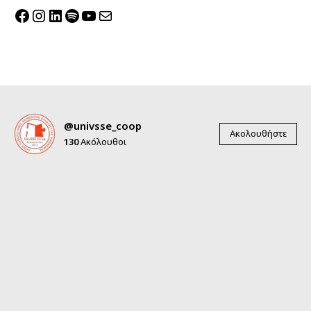
Facebook
Instagram
Linkedin
Spotify
YouTube
Mail
@univsse_coop
Ακολουθήστε
130
Ακόλουθοι