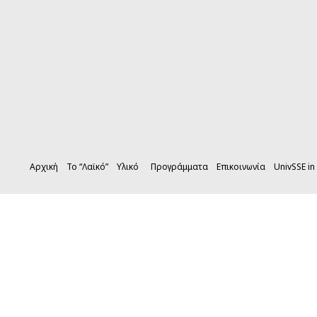
Αρχική
Το “Λαϊκό”
Υλικό
Προγράμματα
Επικοινωνία
UnivSSE in